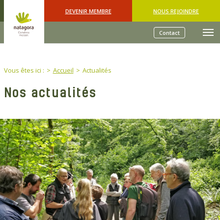
Skip to main content
DEVENIR MEMBRE
NOUS REJOINDRE
Contact
You are here:
Vous êtes ici :
Accueil
Actualités
Nos actualités