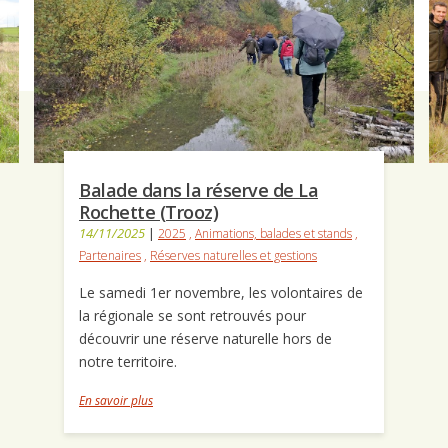
Balade dans la réserve de La
Rochette (Trooz)
14/11/2025
|
2025
,
Animations, balades et stands
,
Partenaires
,
Réserves naturelles et gestions
Le samedi 1er novembre, les volontaires de
la régionale se sont retrouvés pour
découvrir une réserve naturelle hors de
notre territoire.
En savoir plus