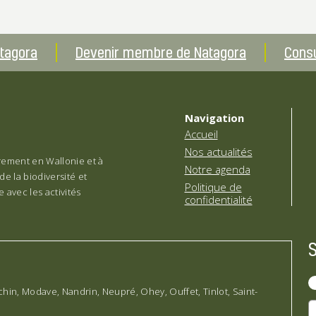
atagora
Devenir membre de Natagora
Consu
Navigation
Accueil
Nos actualités
èrement en Wallonie et à
Notre agenda
de la biodiversité et
Politique de
 avec les activités
confidentialité
chin, Modave, Nandrin, Neupré, Ohey, Ouffet, Tinlot, Saint-