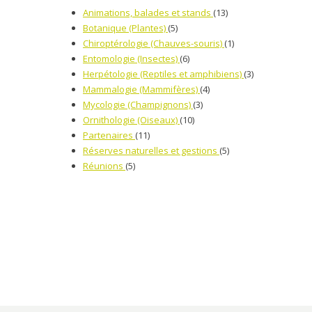
Animations, balades et stands
(13)
Botanique (Plantes)
(5)
Chiroptérologie (Chauves-souris)
(1)
Entomologie (Insectes)
(6)
Herpétologie (Reptiles et amphibiens)
(3)
Mammalogie (Mammifères)
(4)
Mycologie (Champignons)
(3)
Ornithologie (Oiseaux)
(10)
Partenaires
(11)
Réserves naturelles et gestions
(5)
Réunions
(5)