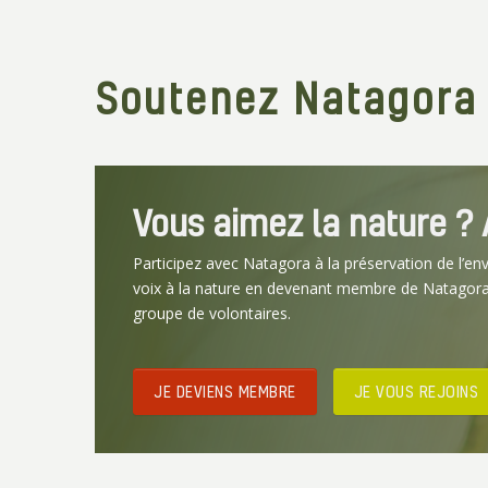
Soutenez Natagora
Vous aimez la nature ? A
Participez avec Natagora à la préservation de l’en
voix à la nature en devenant membre de Natagora
groupe de volontaires.
JE DEVIENS MEMBRE
JE VOUS REJOINS