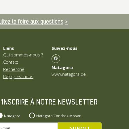
ltez la foire aux questions
Liens
Suivez-nous
Qui sommes-nous ?
Contact
Natagora
Recherche
www.natagora.be
Rejoignez-nous
S'INSCRIRE À NOTRE NEWSLETTER
Natagora
Natagora Condroz Mosan