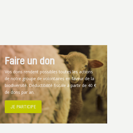
Faire un don
Vos dons rendent possibles toutes les actions
de notre groupe de volontaires en faveur de la
biodiversité. Déductibilité fiscale à partir de 40 €
de dons par an.
JE PARTICIPE