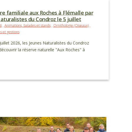
re familiale aux Roches à Flémalle par
aturalistes du Condroz le 5 juillet
6
,
Animations, balades et stands
,
Ornithologie (Oiseaux)
,
s et gestions
uillet 2026, les Jeunes Naturalistes du Condroz
 découvrir la réserve naturelle "Aux Roches" à