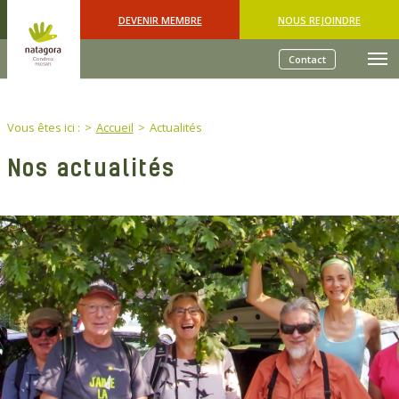
Skip to main content
DEVENIR MEMBRE
NOUS REJOINDRE
Contact
You are here:
Vous êtes ici :
Accueil
Actualités
Nos actualités