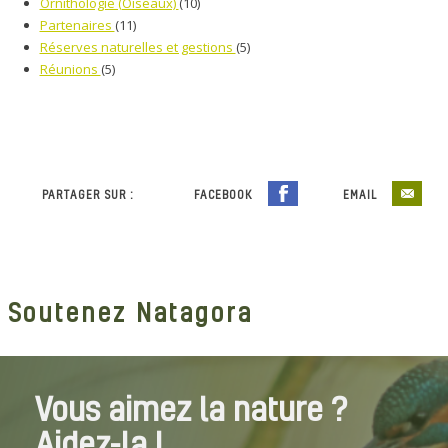
Ornithologie (Oiseaux)
(10)
Partenaires
(11)
Réserves naturelles et gestions
(5)
Réunions
(5)
PARTAGER SUR :
FACEBOOK
EMAIL
Soutenez Natagora
Vous aimez la nature ?
Aidez-la !