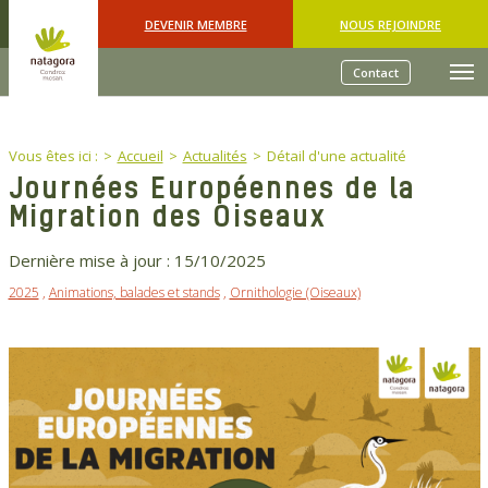
Skip to main content
DEVENIR MEMBRE
NOUS REJOINDRE
Contact
You are here:
Vous êtes ici :
Accueil
Actualités
Détail d'une actualité
Journées Européennes de la
Migration des Oiseaux
Dernière mise à jour :
15/10/2025
2025
,
Animations, balades et stands
,
Ornithologie (Oiseaux)