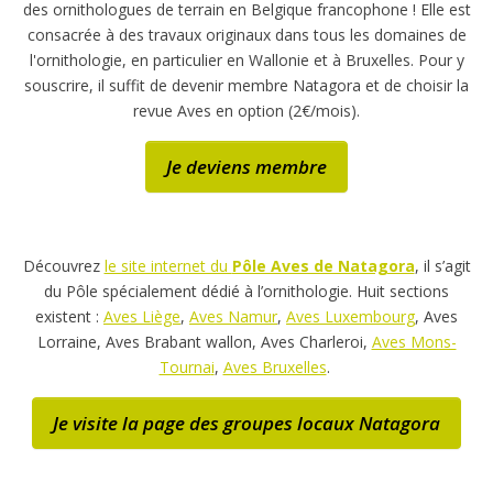
des ornithologues de terrain en Belgique francophone ! Elle est
consacrée à des travaux originaux dans tous les domaines de
l'ornithologie, en particulier en Wallonie et à Bruxelles. Pour y
souscrire, il suffit de devenir membre Natagora et de choisir la
revue Aves en option (2€/mois).
Je deviens membre
Découvrez
le site internet du
Pôle Aves de Natagora
, il s’agit
du Pôle spécialement dédié à l’ornithologie. Huit sections
existent :
Aves Liège
,
Aves Namu
r
,
Aves Luxembourg
, Aves
Lorraine, Aves Brabant wallon, Aves Charleroi,
Aves Mons-
Tourna
i
,
Aves Bruxelles
.
Je visite la page des groupes locaux Natagora