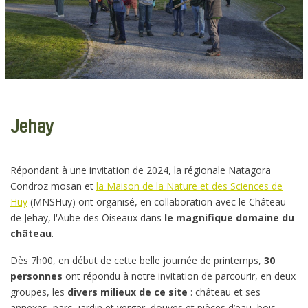
Jehay
Répondant à une invitation de 2024, la régionale Natagora
Condroz mosan et
la Maison de la Nature et des Sciences de
Huy
(MNSHuy) ont organisé, en collaboration avec le Château
de Jehay, l'Aube des Oiseaux dans
le magnifique domaine du
château
.
Dès 7h00, en début de cette belle journée de printemps,
30
personnes
ont répondu à notre invitation de parcourir, en deux
groupes, les
divers milieux de ce site
: château et ses
annexes, parc, jardin et verger, douves et pièces d’eau, bois,