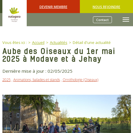
Skip to main content
DEVENIR MEMBRE
NOUS REJOINDRE
Contact
You are here:
Vous êtes ici :
Accueil
Actualités
Détail d'une actualité
Aube des Oiseaux du 1er mai
2025 à Modave et à Jehay
Dernière mise à jour :
02/05/2025
2025
,
Animations, balades et stands
,
Ornithologie (Oiseaux)